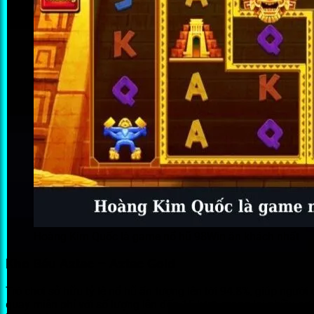
Hoàng Kim Quốc là game nổ hũ 98Win ăn khách nhất
Kho Báu Aztec – Aztec Gold
Trò chơi sở hữu tỷ lệ nổ hũ ấn tượng lên tới 94.8%, giúp ngư
quay miễn phí với số lượng lên đến 15 lượt, mang lại nhiều c