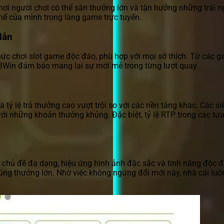
nơi người chơi có thể săn thưởng lớn và tận hưởng những trải ng
thế của mình trong làng game trực tuyến.
dẫn
 thức chơi slot game độc đáo, phù hợp với mọi sở thích. Từ cá
98Win đảm bảo mang lại sự mới mẻ trong từng lượt quay.
là tỷ lệ trả thưởng cao vượt trội so với các nền tảng khác. Các
với những khoản thưởng khủng. Đặc biệt, tỷ lệ RTP trong các tựa
i chủ đề đa dạng, hiệu ứng hình ảnh đặc sắc và tính năng độc
rúng thưởng lớn. Nhờ việc không ngừng đổi mới này, nhà cái luô