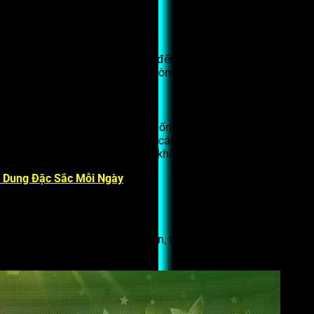
ò chơi mạt chược cổ điển, mang đến trải nghiệm mới lạ và đầy 
t đặc trưng văn hóa Á Đông mà còn ẩn chứa những khoản thưởn
ưởng jackpot khổng lồ và hệ thống tính năng hiện đại. Với tỷ l
h năng quay thưởng miễn phí cùng các vòng quay đặc biệt với h
 cung điện nguy nga tạo nên bầu không khí đẳng cấp.
 Dung Đặc Sắc Mỗi Ngày
ng hàng loạt tính năng hấp dẫn, thu hút đông đảo người chơi. 
ệu quả.