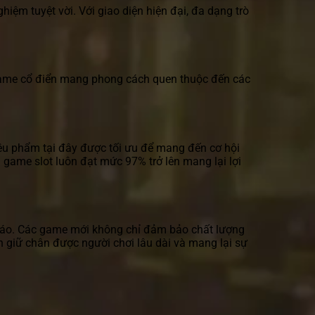
hiệm tuyệt vời. Với giao diện hiện đại, đa dạng trò
c game cổ điển mang phong cách quen thuộc đến các
 siêu phẩm tại đây được tối ưu để mang đến cơ hội
 game slot luôn đạt mức 97% trở lên mang lại lợi
 đáo. Các game mới không chỉ đảm bảo chất lượng
n giữ chân được người chơi lâu dài và mang lại sự