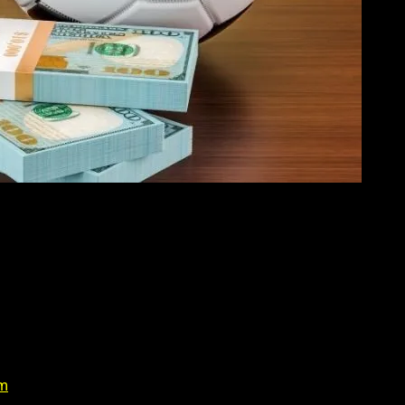
hao
à chìa khóa để thành công trong cá cược thể thao. Hãy tiếp tụ
 tích hiệu quả
ệm