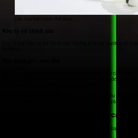
Các loại kèo cược thể thao
Kèo tỷ số chính xác
Đây là loại kèo có độ rủi ro cao nhưng tỷ lệ trả thưởng rất 
thể thao.
Kèo phạt góc, kèo thẻ
Đây là những loại kèo chuyên sâu hơn, người chơi cần phải có
lối chơi của hai đội, khả năng tạo ra cơ hội phạt góc. Kèo thẻ
đấu và khả năng ghi bàn của từng cầu thủ.
Kèo kết hợp là loại kèo mà người chơi kết hợp nhiều loại kèo 
Loại kèo này đòi hỏi người chơi phải có kiến thức và kinh ngh
Phương pháp phân tích hiệu quả các loại
Để phân tích hiệu quả
các loại kèo cược thể thao
, bạn cần áp