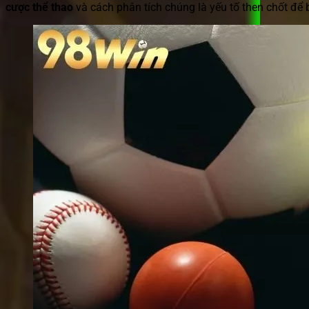
cược thể thao
và cách phân tích chúng là yếu tố then chốt để 