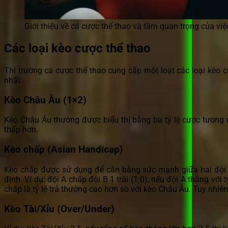
Giới thiệu về cá cược thể thao và tầm quan trọng của việ
Các loại kèo cược thể thao
Thị trường cá cược thể thao cung cấp một loạt các loại kèo 
nhất:
Kèo Châu Âu (1×2)
Kèo Châu Âu thường được biểu thị bằng ba tỷ lệ cược tương ứn
thấp hơn.
Kèo chấp (Asian Handicap)
Kèo chấp được sử dụng để cân bằng sức mạnh giữa hai đội có
định. Ví dụ: đội A chấp đội B 1 trái (1:0), nếu đội A thắng với
chấp là tỷ lệ trả thưởng cao hơn so với kèo Châu Âu. Tuy nhiên
Kèo Tài/Xỉu (Over/Under)