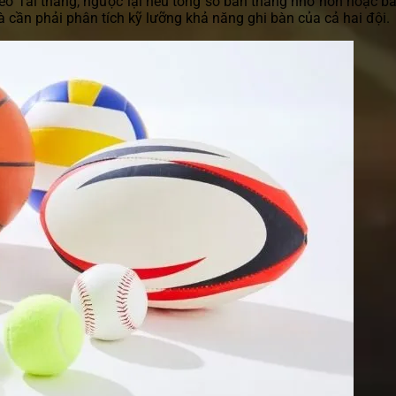
 kèo Tài thắng, ngược lại nếu tổng số bàn thắng nhỏ hơn hoặc b
là cần phải phân tích kỹ lưỡng khả năng ghi bàn của cả hai đội.