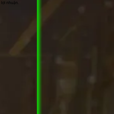
 lợi nhuận.