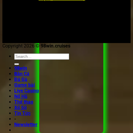
Địa chỉ: D38/430 Nguyễn Oanh, Phường 17, Gò Vấp, Hồ
Chí Minh, Việt Nam
Số điện thoai: 0912572161
Mail:
contact@98win.cruises
Mã bưu chính: 700000
Copyright 2026 ©
98win.cruises
98win
Bắn Cá
Đá Gà
Game bài
Live Casino
Nổ Hũ
Thể thao
Xổ Số
Tin Tức
-
Newsletter