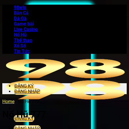
98win
Bắn Cá
Đá Gà
Game bài
Live Casino
Nổ Hũ
Thể thao
Xổ Số
Tin Tức
ĐĂNG KÝ
ĐĂNG NHẬP
Home
-
Nổ Hũ 777
Nổ Hũ 777
ĐĂNG KÝ
ĐĂNG NHẬP