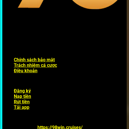
Tên thương hiệu: 98win
Tên quốc tế: 98win - Modern betting house
Từ khóa tìm kiếm: #98win #nhacai98win #trangchu98win
#98wincruises #98wincom #game98win #tai98win
QUY ĐỊNH SỬ DỤNG
Chính sách bảo mật
Trách nhiệm cá cược
Điều khoản
HƯỚNG DẪN
Đăng ký
Nạp tiền
Rút tiền
Tải app
THÔNG TIN LIÊN HỆ
Trang web:
https://98win.cruises/