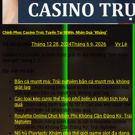
Chinh Phục Casino Trực Tuyến Tại 98Win, Nhận Quà “Khủng”
Đã đăng trên
Tháng 12 28, 2024
Tháng 6 6, 2026
bởi
Vy Lê
Casino trực tuyến là hình thức giải trí đổi thưởng “làm mưa
làm gió” trong [...]
Bài viết nổi bật
Bắn cá mượt mà: Trải nghiệm bắn cá mượt mà, không
giật lag
Chức năng bình luận bị tắt
ở Bắn cá mượt mà:
Trải nghiệm bắn cá mượt mà, không giật lag
Các loại kèo cược thể thao phổ biến và phân tích hiệu
quả
Chức năng bình luận bị tắt
ở Các loại kèo cược thể
thao phổ biến và phân tích hiệu quả
Roulette Online Chơi Miễn Phí Không Cần Đăng Ký: Trải
Nghiệm
Chức năng bình luận bị tắt
ở Roulette Online
Chơi Miễn Phí Không Cần Đăng Ký: Trải Nghiệm
Nổ hũ Playtech: Khám phá thế giới game slot đa dạng,