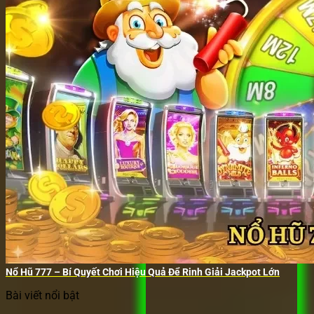
Nổ Hũ 777 – Bí Quyết Chơi Hiệu Quả Để Rinh Giải Jackpot Lớn
Bài viết nổi bật