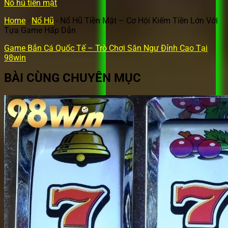
Nổ hũ tiền mặt
Home
-
Nổ Hũ
-
Nổ Hũ Tiền Mặt – Cơ Hội Kiếm Tiền Lớn Với
Tựa Game Hấp Dẫn
Game Bắn Cá Quốc Tế – Trò Chơi Săn Ngư Đỉnh Cao Tại
98win
BÀI CÙNG CHUYÊN MỤC