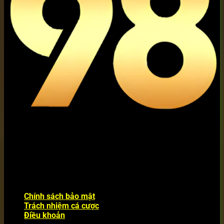
Tên thương hiệu: 98win
Tên quốc tế: 98win - Modern betting house
Từ khóa tìm kiếm: #98win #nhacai98win #trangchu98win
#98wincruises #98wincom #game98win #tai98win
QUY ĐỊNH SỬ DỤNG
Chính sách bảo mật
Trách nhiệm cá cược
Điều khoản