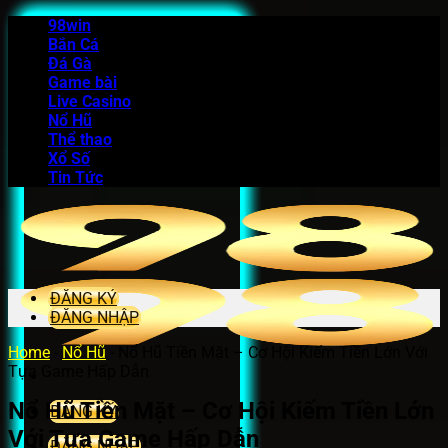
98win
Bắn Cá
Đá Gà
Game bài
Live Casino
Nổ Hũ
Thể thao
Xổ Số
Tin Tức
ĐĂNG KÝ
ĐĂNG NHẬP
Home
-
Nổ Hũ
-
Nổ Hũ Tiền Mặt – Cơ Hội Kiếm Tiền Lớn Với
Tựa Game Hấp Dẫn
Nổ Hũ Tiền Mặt – Cơ Hội Kiếm Tiền Lớn
ĐĂNG KÝ
Với Tựa Game Hấp Dẫn
ĐĂNG NHẬP