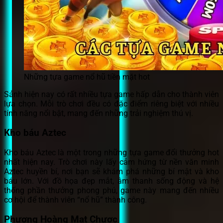
Những tựa game nổ hũ tiền mặt hot
Sảnh hiện nay có rất nhiều tựa game hấp dẫn cho thành viên
lựa chọn.
Mỗi tr
ò
chơ
i
đều có đặc
đ
iểm
r
iêng b
iệ
t với
nhiề
u
tính
năng nổi
bật
,
mang đến những trải nghiệm th
ú
v
ị
.
Kho báu Aztec
Kho báu Aztec là một trong những tựa game đổi thưởng hot
nhất hiện nay. Trò chơi này lấy cảm hứng từ nền văn minh
Aztec huyền bí, nơi bạn sẽ khám phá những bí mật và kho
báu lớn. Với đồ họa đẹp mắt, âm thanh sống động và hệ
thống phần thưởng phong phú, game này mang đến nhiều
cơ hội để thành viên “nổ hũ” thành công.
Phượng Hoàng Mạt Chược