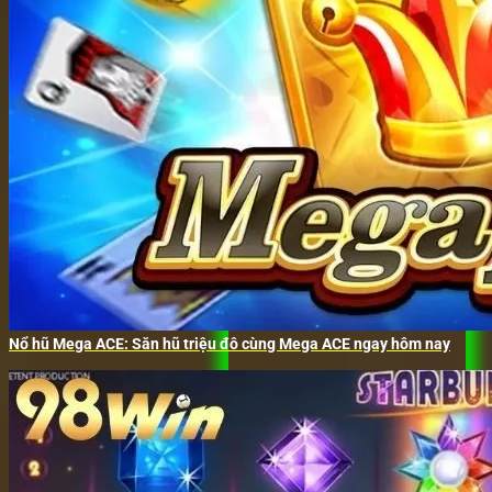
Nổ hũ Mega ACE: Săn hũ triệu đô cùng Mega ACE ngay hôm nay