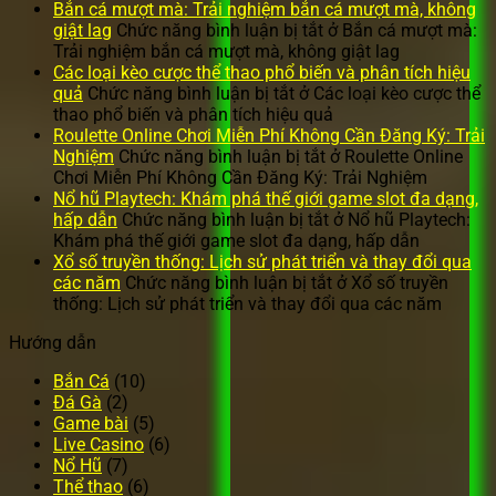
Bắn cá mượt mà: Trải nghiệm bắn cá mượt mà, không
giật lag
Chức năng bình luận bị tắt
ở Bắn cá mượt mà:
Trải nghiệm bắn cá mượt mà, không giật lag
Các loại kèo cược thể thao phổ biến và phân tích hiệu
quả
Chức năng bình luận bị tắt
ở Các loại kèo cược thể
thao phổ biến và phân tích hiệu quả
Roulette Online Chơi Miễn Phí Không Cần Đăng Ký: Trải
Nghiệm
Chức năng bình luận bị tắt
ở Roulette Online
Chơi Miễn Phí Không Cần Đăng Ký: Trải Nghiệm
Nổ hũ Playtech: Khám phá thế giới game slot đa dạng,
hấp dẫn
Chức năng bình luận bị tắt
ở Nổ hũ Playtech:
Khám phá thế giới game slot đa dạng, hấp dẫn
Xổ số truyền thống: Lịch sử phát triển và thay đổi qua
các năm
Chức năng bình luận bị tắt
ở Xổ số truyền
thống: Lịch sử phát triển và thay đổi qua các năm
Hướng dẫn
Bắn Cá
(10)
Đá Gà
(2)
Game bài
(5)
Live Casino
(6)
Nổ Hũ
(7)
Thể thao
(6)