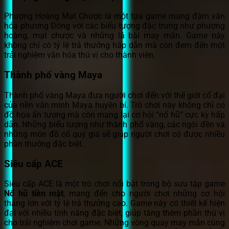
P
h
ư
ợn
g H
o
àng Mạt
Ch
ư
ợ
c
l
à
một
t
ự
a
ga
me mang
đậm văn
hóa
phư
ơng Đ
ô
n
g
vớ
i các biểu
t
ượng
đ
ặc tr
ư
n
g
n
h
ư phư
ợng
h
oà
ng,
m
ạ
t chư
ợc v
à
n
hững l
á
b
à
i ma
y m
ắn
.
Game
n
à
y
khôn
g ch
ỉ có
t
ỷ lệ
trả
t
hư
ởng hấp d
ẫn
m
à còn đe
m
đ
ến
một
t
rải n
gh
iệ
m
vă
n h
ó
a
t
hú
v
ị
c
ho
thành viên
.
Thành phố vàng Maya
Thành phố vàng Maya đưa người chơi đến với thế giới cổ đại
của nền văn minh Maya huyền bí. Trò chơi này không chỉ có
đồ họa ấn tượng mà còn mang lại cơ hội “nổ hũ” cực kỳ hấp
dẫn. Những biểu tượng như thành phố vàng, các ngôi đền và
những món đồ cổ quý giá sẽ giúp người chơi có được nhiều
phần thưởng đặc biệt.
S
iêu
cấ
p AC
E
Siêu cấp ACE là một trò chơi nổi bật trong bộ sưu tập game
Nổ hũ tiền mặt
, mang đến cho người chơi những cơ hội
thắng lớn với tỷ lệ trả thưởng cao. Game này có thiết kế hiện
đại với nhiều tính năng đặc biệt, giúp tăng thêm phần thú vị
cho trải nghiệm chơi game. Những vòng quay may mắn cùng