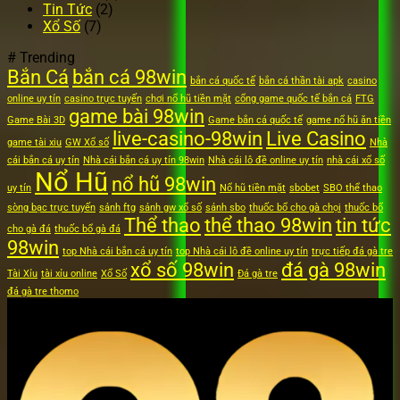
Tin Tức
(2)
Xổ Số
(7)
# Trending
Bắn Cá
bắn cá 98win
bắn cá quốc tế
bắn cá thần tài apk
casino
online uy tín
casino trực tuyến
chơi nổ hũ tiền mặt
cổng game quốc tế bắn cá
FTG
game bài 98win
Game Bài 3D
Game bắn cá quốc tế
game nổ hũ ăn tiền
live-casino-98win
Live Casino
game tài xiu
GW Xổ số
Nhà
cái bắn cá uy tín
Nhà cái bắn cá uy tín 98win
Nhà cái lô đề online uy tín
nhà cái xổ số
Nổ Hũ
nổ hũ 98win
uy tín
Nổ hũ tiền mặt
sbobet
SBO thể thao
sòng bạc trực tuyến
sảnh ftg
sảnh gw xổ số
sảnh sbo
thuốc bổ cho gà chọi
thuốc bổ
Thể thao
thể thao 98win
tin tức
cho gà đá
thuốc bổ gà đá
98win
top Nhà cái bắn cá uy tín
top Nhà cái lô đề online uy tín
trực tiếp đá gà tre
xổ số 98win
đá gà 98win
Tài Xỉu
tài xỉu online
Xổ Số
Đá gà tre
đá gà tre thomo