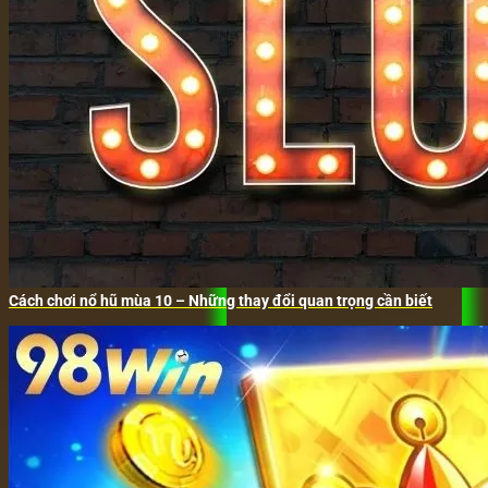
Cách chơi nổ hũ mùa 10 – Những thay đổi quan trọng cần biết