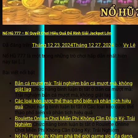
Nổ Hũ 777 – Bí Quyết Chơi Hiệu Quả Để Rinh Giải Jackpot Lớn
Đã đăng trên
Tháng 12 23, 2024
Tháng 12 27, 2024
bởi
Vy Lê
Nổ Hũ 777 là một trong những trò chơi hấp dẫn nhất hiện
nay tại [...]
Bài viết nổi bật
Bắn cá mượt mà: Trải nghiệm bắn cá mượt mà, không
giật lag
Chức năng bình luận bị tắt
ở Bắn cá mượt mà:
Trải nghiệm bắn cá mượt mà, không giật lag
Các loại kèo cược thể thao phổ biến và phân tích hiệu
quả
Chức năng bình luận bị tắt
ở Các loại kèo cược thể
thao phổ biến và phân tích hiệu quả
Roulette Online Chơi Miễn Phí Không Cần Đăng Ký: Trải
Nghiệm
Chức năng bình luận bị tắt
ở Roulette Online
Chơi Miễn Phí Không Cần Đăng Ký: Trải Nghiệm
Nổ hũ Playtech: Khám phá thế giới game slot đa dạng,