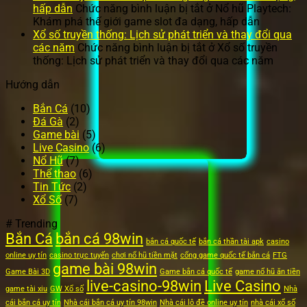
hấp dẫn
Chức năng bình luận bị tắt
ở Nổ hũ Playtech:
Khám phá thế giới game slot đa dạng, hấp dẫn
Xổ số truyền thống: Lịch sử phát triển và thay đổi qua
các năm
Chức năng bình luận bị tắt
ở Xổ số truyền
thống: Lịch sử phát triển và thay đổi qua các năm
Hướng dẫn
Bắn Cá
(10)
Đá Gà
(2)
Game bài
(5)
Live Casino
(6)
Nổ Hũ
(7)
Thể thao
(6)
Tin Tức
(2)
Xổ Số
(7)
# Trending
Bắn Cá
bắn cá 98win
bắn cá quốc tế
bắn cá thần tài apk
casino
online uy tín
casino trực tuyến
chơi nổ hũ tiền mặt
cổng game quốc tế bắn cá
FTG
game bài 98win
Game Bài 3D
Game bắn cá quốc tế
game nổ hũ ăn tiền
live-casino-98win
Live Casino
game tài xiu
GW Xổ số
Nhà
cái bắn cá uy tín
Nhà cái bắn cá uy tín 98win
Nhà cái lô đề online uy tín
nhà cái xổ số