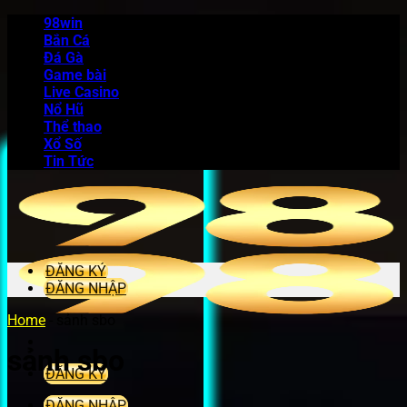
98win
Bắn Cá
Đá Gà
Game bài
Live Casino
Nổ Hũ
Thể thao
Xổ Số
Tin Tức
ĐĂNG KÝ
ĐĂNG NHẬP
Home
-
sảnh sbo
sảnh sbo
ĐĂNG KÝ
ĐĂNG NHẬP