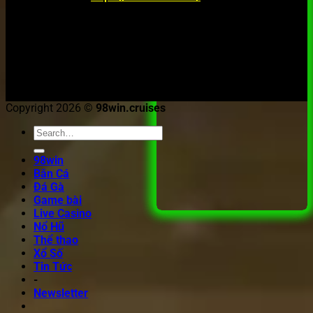
Địa chỉ: D38/430 Nguyễn Oanh, Phường 17, Gò Vấp, Hồ
Chí Minh, Việt Nam
Số điện thoai: 0912572161
Mail:
contact@98win.cruises
Mã bưu chính: 700000
Copyright 2026 ©
98win.cruises
98win
Bắn Cá
Đá Gà
Game bài
Live Casino
Nổ Hũ
Thể thao
Xổ Số
Tin Tức
-
Newsletter