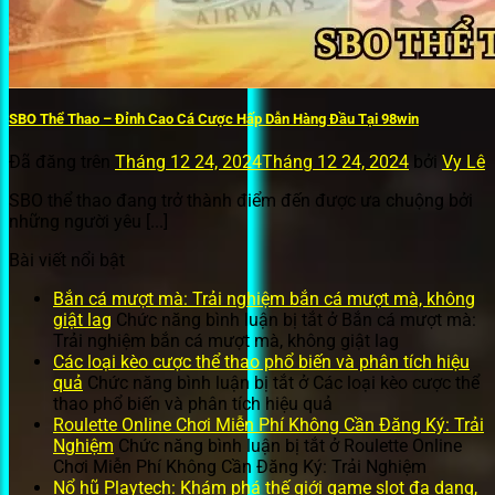
SBO Thể Thao – Đỉnh Cao Cá Cược Hấp Dẫn Hàng Đầu Tại 98win
Đã đăng trên
Tháng 12 24, 2024
Tháng 12 24, 2024
bởi
Vy Lê
SBO thể thao đang trở thành điểm đến được ưa chuộng bởi
những người yêu [...]
Bài viết nổi bật
Bắn cá mượt mà: Trải nghiệm bắn cá mượt mà, không
giật lag
Chức năng bình luận bị tắt
ở Bắn cá mượt mà:
Trải nghiệm bắn cá mượt mà, không giật lag
Các loại kèo cược thể thao phổ biến và phân tích hiệu
quả
Chức năng bình luận bị tắt
ở Các loại kèo cược thể
thao phổ biến và phân tích hiệu quả
Roulette Online Chơi Miễn Phí Không Cần Đăng Ký: Trải
Nghiệm
Chức năng bình luận bị tắt
ở Roulette Online
Chơi Miễn Phí Không Cần Đăng Ký: Trải Nghiệm
Nổ hũ Playtech: Khám phá thế giới game slot đa dạng,