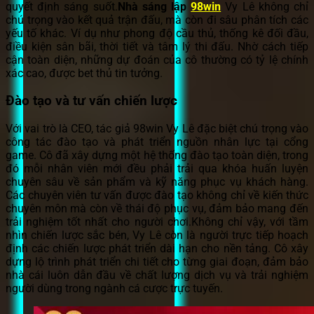
quyết định sáng suốt.
Nhà sáng lập
98win
Vy Lê không chỉ
chú trọng vào kết quả trận đấu, mà còn đi sâu phân tích các
yếu tố khác. Ví dụ như phong độ cầu thủ, thống kê đối đầu,
điều kiện sân bãi, thời tiết và tâm lý thi đấu. Nhờ cách tiếp
cận toàn diện, những dự đoán của cô thường có tỷ lệ chính
xác cao, được bet thủ tin tưởng.
Đào tạo và tư vấn chiến lược
Với vai trò là CEO, tác giả 98win Vy Lê đặc biệt chú trọng vào
công tác đào tạo và phát triển nguồn nhân lực tại cổng
game. Cô đã xây dựng một hệ thống đào tạo toàn diện, trong
đó mỗi nhân viên mới đều phải trải qua khóa huấn luyện
chuyên sâu về sản phẩm và kỹ năng phục vụ khách hàng.
Các chuyên viên tư vấn được đào tạo không chỉ về kiến thức
chuyên môn mà còn về thái độ phục vụ, đảm bảo mang đến
trải nghiệm tốt nhất cho người chơi.
Không chỉ vậy, với tầm
nhìn chiến lược sắc bén, Vy Lê còn là người trực tiếp hoạch
định các chiến lược phát triển dài hạn cho nền tảng. Cô xây
dựng lộ trình phát triển chi tiết cho từng giai đoạn, đảm bảo
nhà cái luôn dẫn đầu về chất lượng dịch vụ và trải nghiệm
người dùng trong ngành cá cược trực tuyến.