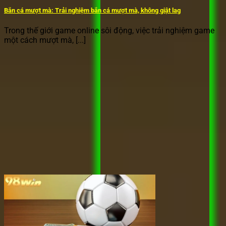
Bắn cá mượt mà: Trải nghiệm bắn cá mượt mà, không giật lag
Trong thế giới game online sôi động, việc trải nghiệm game
một cách mượt mà, [...]