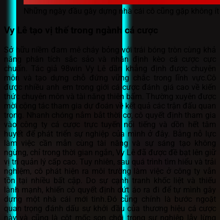
Những ngày đầu gây dựng nhà cái cô cũng gặp không ít
Vy Lê tạo vị thế trong ngành cá cược
Sở hữu niềm đam mê cháy bỏng với trái bóng tròn cùng khả
năng phân tích sắc sảo và nhận định kèo cá cược cực
chuẩn. Tác giả 98win Vy Lê dần khẳng định được chuyên
môn và tạo dựng chỗ đứng vững chắc trong lĩnh vực.
Cô
được nhiều anh em trong giới cá cược đánh giá cao về kiến
thức chuyên môn và tài năng thiên bẩm. Thường xuyên được
mời cộng tác tham gia dự đoán về kết quả các trận đấu quan
trọng.
Nhanh chóng nắm bắt thời cơ, cô quyết định tham gia
vào công ty cá cược trực tuyến nổi tiếng và dồn hết tâm
huyết để phát triển sự nghiệp của mình ở đây. Bằng nỗ lực
làm việc cần mẫn cùng tài năng và sự sáng tạo không
ngừng, chỉ trong thời gian ngắn, Vy Lê đã được đề bạt lên giữ
vị trí quản lý cấp cao.
Tuy nhiên, sau quá trình tìm hiểu và trải
nghiệm, cô phát hiện ra môi trường làm việc ở công ty vẫn
tồn tại nhiều bất cập. Do sự cạnh tranh khốc liệt và thiếu
lành mạnh, khiến cô quyết định dứt áo ra đi để tự mình gây
dựng một nhà cái mới tinh.
Đó cũng chính là bước ngoặt
quan trọng đánh dấu sự khởi đầu của thương hiệu cá cược
này và cũng là cột mốc son chói trong sự nghiệp lẫy lừng