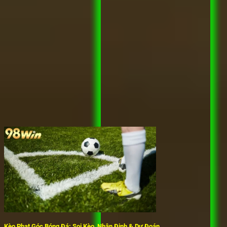
Kèo Phạt Góc Bóng Đá: Soi Kèo, Nhận Định & Dự Đoán