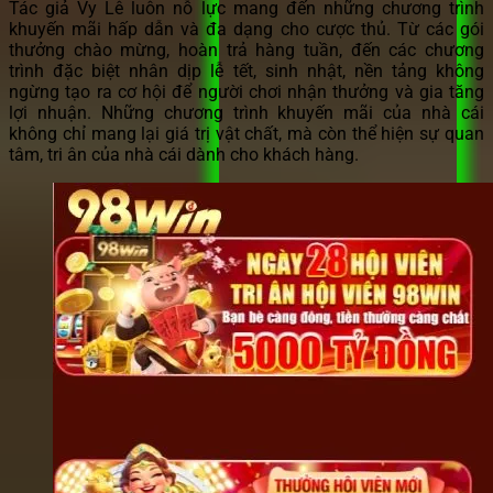
Tác giả Vy Lê luôn nỗ lực mang đến những chương trình
khuyến mãi hấp dẫn và đa dạng cho cược thủ. Từ các gói
thưởng chào mừng, hoàn trả hàng tuần, đến các chương
trình đặc biệt nhân dịp lễ tết, sinh nhật, nền tảng không
ngừng tạo ra cơ hội để người chơi nhận thưởng và gia tăng
lợi nhuận.
Những chương trình khuyến mãi của nhà cái
không chỉ mang lại giá trị vật chất, mà còn thể hiện sự quan
tâm, tri ân của nhà cái dành cho khách hàng.