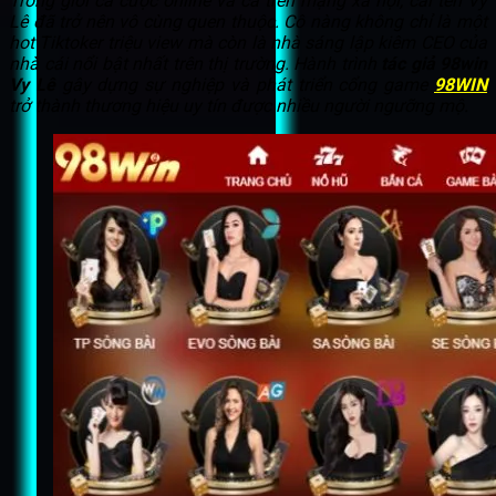
Trong giới cá cược online và cả trên mạng xã hội, cái tên Vy
Lê đã trở nên vô cùng quen thuộc. Cô nàng không chỉ là một
hot Tiktoker triệu view mà còn là nhà sáng lập kiêm CEO của
nhà cái nổi bật nhất trên thị trường. Hành trình
tác giả 98win
Vy Lê
gây dựng sự nghiệp và phát triển cổng game
98WIN
trở thành thương hiệu uy tín được nhiều người ngưỡng mộ.