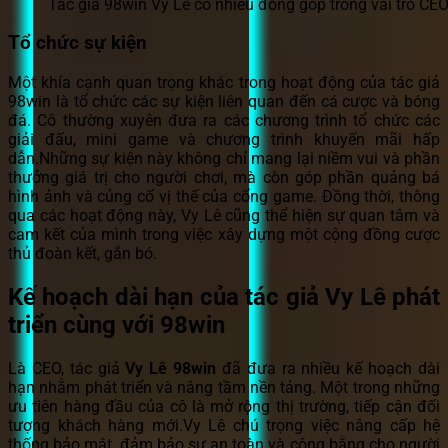
Tác giả 98win Vy Lê có nhiều đóng góp trong vai trò CE
Tổ chức sự kiện
Một khía cạnh quan trọng khác trong hoạt động của tác giả
98win là tổ chức các sự kiện liên quan đến cá cược và bóng
đá. Cô thường xuyên đưa ra các chương trình tổ chức các
giải đấu, mini game và chương trình khuyến mãi hấp
dẫn.
Những sự kiện này không chỉ mang lại niềm vui và phần
thưởng giá trị cho người chơi, mà còn góp phần quảng bá
hình ảnh và củng cố vị thế của cổng game. Đồng thời, thông
qua các hoạt động này, Vy Lê cũng thể hiện sự quan tâm và
cam kết của mình trong việc xây dựng một cộng đồng cược
thủ đoàn kết, gắn bó.
Kế hoạch dài hạn của tác giả Vy Lê phát
triển cùng với 98win
Là CEO, tác giả
Vy Lê 98win
đã đưa ra nhiều kế hoạch dài
hạn nhằm phát triển và nâng tầm nền tảng. Một trong những
ưu tiên hàng đầu của cô là mở rộng thị trường, tiếp cận đối
tượng khách hàng mới.
Vy Lê chú trọng việc nâng cấp hệ
thống bảo mật, đảm bảo sự an toàn và công bằng cho người