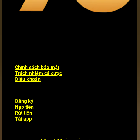
Tên thương hiệu: 98win
Tên quốc tế: 98win - Modern betting house
Từ khóa tìm kiếm: #98win #nhacai98win #trangchu98win
#98wincruises #98wincom #game98win #tai98win
QUY ĐỊNH SỬ DỤNG
Chính sách bảo mật
Trách nhiệm cá cược
Điều khoản
HƯỚNG DẪN
Đăng ký
Nạp tiền
Rút tiền
Tải app
THÔNG TIN LIÊN HỆ