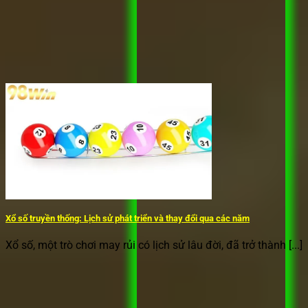
Xổ số truyền thống: Lịch sử phát triển và thay đổi qua các năm
Xổ số, một trò chơi may rủi có lịch sử lâu đời, đã trở thành [...]