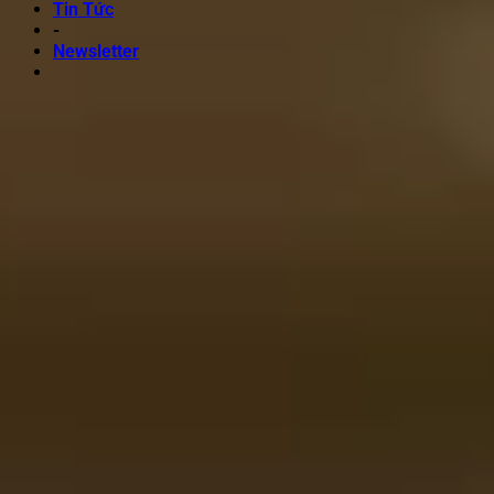
Tin Tức
-
Newsletter