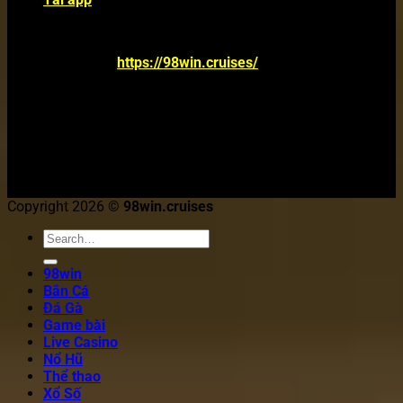
THÔNG TIN LIÊN HỆ
Trang web:
https://98win.cruises/
Địa chỉ: D38/430 Nguyễn Oanh, Phường 17, Gò Vấp, Hồ
Chí Minh, Việt Nam
Số điện thoai: 0912572161
Mail:
contact@98win.cruises
Mã bưu chính: 700000
Copyright 2026 ©
98win.cruises
98win
Bắn Cá
Đá Gà
Game bài
Live Casino
Nổ Hũ
Thể thao
Xổ Số