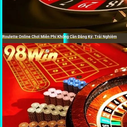
Roulette Online Chơi Miễn Phí Không Cần Đăng Ký: Trải Nghiệm