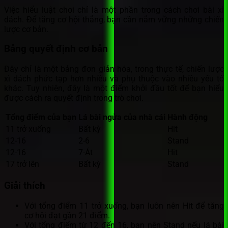
Việc hiểu luật chơi chỉ là một phần trong cách chơi bài xì
dách. Để tăng cơ hội thắng, bạn cần nắm vững những chiến
lược cơ bản.
Bảng quyết định cơ bản
Đây chỉ là một bảng đơn giản hóa, trong thực tế, chiến lược
xì dách phức tạp hơn nhiều và phụ thuộc vào nhiều yếu tố
khác. Tuy nhiên, đây là một điểm khởi đầu tốt để bạn hiểu
được cách ra quyết định trong trò chơi.
Tổng điểm của bạn
Lá bài ngửa của nhà cái
Hành động
11 trở xuống
Bất kỳ
Hit
12-16
2-6
Stand
12-16
7-Át
Hit
17 trở lên
Bất kỳ
Stand
Giải thích
Với tổng điểm 11 trở xuống, bạn luôn nên Hit để tăng
cơ hội đạt gần 21 điểm.
Với tổng điểm từ 12 đến 16, bạn nên Stand nếu lá bài