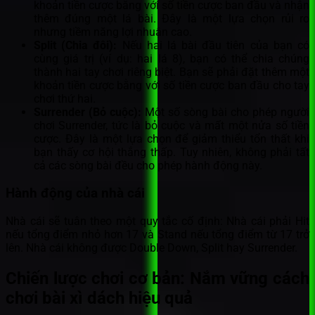
khoản tiền cược bằng với số tiền cược ban đầu và nhận
thêm đúng một lá bài. Đây là một lựa chọn rủi ro
nhưng tiềm năng lợi nhuận cao.
Split (Chia đôi):
Nếu hai lá bài đầu tiên của bạn có
cùng giá trị (ví dụ: hai lá 8), bạn có thể chia chúng
thành hai tay chơi riêng biệt. Bạn sẽ phải đặt thêm một
khoản tiền cược bằng với số tiền cược ban đầu cho tay
chơi thứ hai.
Surrender (Bỏ cuộc):
Một số sòng bài cho phép người
chơi Surrender, tức là bỏ cuộc và mất một nửa số tiền
cược. Đây là một lựa chọn để giảm thiểu tổn thất khi
bạn thấy cơ hội thắng thấp. Tuy nhiên, không phải tất
cả các sòng bài đều cho phép hành động này.
Hành động của nhà cái
Nhà cái sẽ tuân theo một quy tắc cố định: Nhà cái phải Hit
nếu tổng điểm nhỏ hơn 17 và Stand nếu tổng điểm từ 17 trở
lên. Nhà cái không được Double Down, Split hay Surrender.
Chiến lược chơi cơ bản: Nắm vững cách
chơi bài xì dách hiệu quả