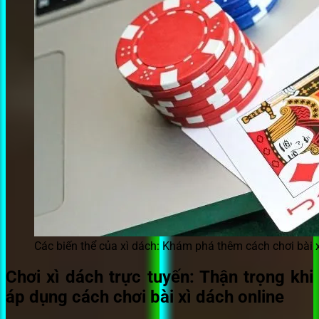
Các biến thể của xì dách: Khám phá thêm cách chơi bài 
Chơi xì dách trực tuyến: Thận trọng khi
áp dụng cách chơi bài xì dách online