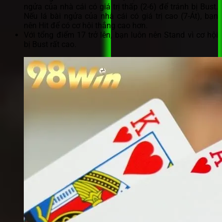
ngửa của nhà cái có giá trị thấp (2-6) để tránh bị Bust.
Nếu lá bài ngửa của nhà cái có giá trị cao (7-Át), bạn
nên Hit để có cơ hội thắng cao hơn.
Với tổng điểm 17 trở lên, bạn luôn nên Stand vì cơ hội
bị Bust rất cao.