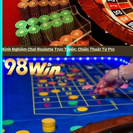
Kinh Nghiệm Chơi Roulette Trực Tuyến: Chiến Thuật Từ Pro