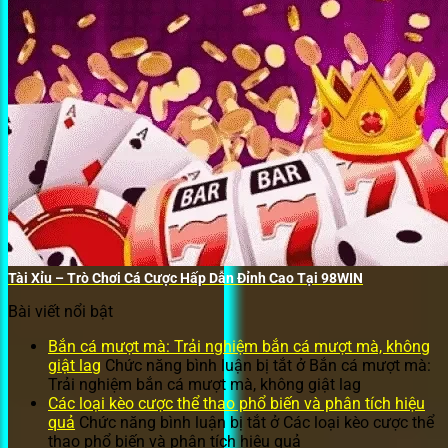
Tài Xỉu – Trò Chơi Cá Cược Hấp Dẫn Đỉnh Cao Tại 98WIN
Bài viết nổi bật
Bắn cá mượt mà: Trải nghiệm bắn cá mượt mà, không
giật lag
Chức năng bình luận bị tắt
ở Bắn cá mượt mà:
Trải nghiệm bắn cá mượt mà, không giật lag
Các loại kèo cược thể thao phổ biến và phân tích hiệu
quả
Chức năng bình luận bị tắt
ở Các loại kèo cược thể
thao phổ biến và phân tích hiệu quả