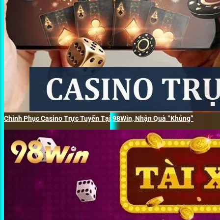
Chinh Phục Casino Trực Tuyến Tại 98Win, Nhận Quà “Khủng”