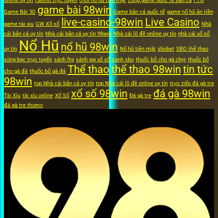
online uy tín
casino trực tuyến
chơi nổ hũ tiền mặt
cổng game quốc tế bắn cá
FTG
game bài 98win
Game Bài 3D
Game bắn cá quốc tế
game nổ hũ ăn tiền
live-casino-98win
Live Casino
game tài xiu
GW Xổ số
Nhà
cái bắn cá uy tín
Nhà cái bắn cá uy tín 98win
Nhà cái lô đề online uy tín
nhà cái xổ số
Nổ Hũ
nổ hũ 98win
uy tín
Nổ hũ tiền mặt
sbobet
SBO thể thao
sòng bạc trực tuyến
sảnh ftg
sảnh gw xổ số
sảnh sbo
thuốc bổ cho gà chọi
thuốc bổ
Thể thao
thể thao 98win
tin tức
cho gà đá
thuốc bổ gà đá
98win
top Nhà cái bắn cá uy tín
top Nhà cái lô đề online uy tín
trực tiếp đá gà tre
xổ số 98win
đá gà 98win
Tài Xỉu
tài xỉu online
Xổ Số
Đá gà tre
đá gà tre thomo