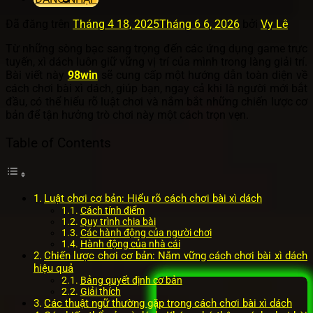
Đã đăng trên
Tháng 4 18, 2025
Tháng 6 6, 2026
bởi
Vy Lê
Từ những sòng bạc sang trọng đến các ứng dụng game trực
tuyến, xì dách luôn giữ vững vị trí của mình trong làng giải trí.
Bài viết này
98win
sẽ cung cấp một hướng dẫn toàn diện về
cách chơi bài xì dách, giúp bạn, ngay cả khi là người mới bắt
đầu, có thể hiểu rõ luật chơi và nắm bắt những chiến lược cơ
bản để tận hưởng trò chơi này một cách trọn vẹn.
Table of Contents
Luật chơi cơ bản: Hiểu rõ cách chơi bài xì dách
Cách tính điểm
Quy trình chia bài
Các hành động của người chơi
Hành động của nhà cái
Chiến lược chơi cơ bản: Nắm vững cách chơi bài xì dách
hiệu quả
Bảng quyết định cơ bản
Giải thích
Các thuật ngữ thường gặp trong cách chơi bài xì dách