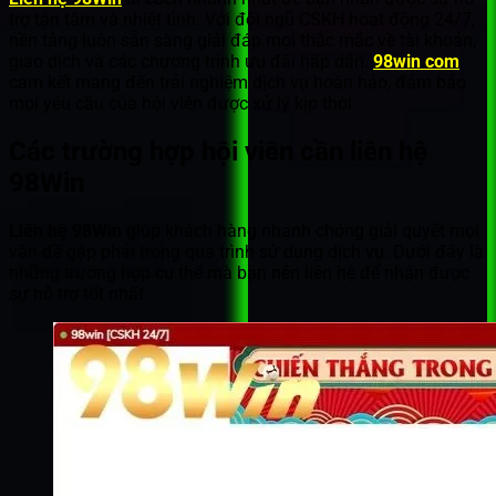
trợ tận tâm và nhiệt tình. Với đội ngũ CSKH hoạt động 24/7,
nền tảng luôn sẵn sàng giải đáp mọi thắc mắc về tài khoản,
giao dịch và các chương trình ưu đãi hấp dẫn.
98win com
cam kết mang đến trải nghiệm dịch vụ hoàn hảo, đảm bảo
mọi yêu cầu của hội viên được xử lý kịp thời.
Các trường hợp hội viên cần liên hệ
98Win
Liên hệ 98Win
giúp khách hàng nhanh chóng giải quyết mọi
vấn đề gặp phải trong quá trình sử dụng dịch vụ. Dưới đây là
những trường hợp cụ thể mà bạn nên liên hệ để nhận được
sự hỗ trợ tốt nhất.