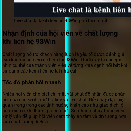
Live chat là kênh liên hệ 98Win phổ biến nhất
Nhận định của hội viên về chất lượng
khi liên hệ 98Win
Chất lượng hỗ trợ khách hàng luôn là yếu tố được đánh giá
cao khi trải nghiệm dịch vụ tại 98Win. Dưới đây là các góc
nhìn cụ thể của thành viên viên về từng khía cạnh nổi bật khi
sử dụng các kênh liên hệ tại nhà cái.
Tốc độ phản hồi nhanh
Nhiều hội viên cho biết chỉ mất vài phút để nhận được phản
hồi qua các kênh như hotline và live chat. Điều này đặc biệt
quan trọng trong các tình huống khẩn cấp như giao dịch lỗi
hoặc sự cố khi tham gia trò chơi. Sự nhanh nhạy trong việc
xử lý vấn đề giúp hội viên cảm thấy an tâm và tin tưởng hơn
vào chất lượng dịch vụ.