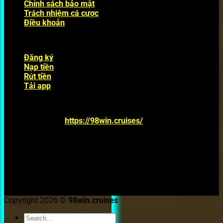
Chính sách bảo mật
Trách nhiệm cá cược
Điều khoản
HƯỚNG DẪN
Đăng ký
Nạp tiền
Rút tiền
Tải app
THÔNG TIN LIÊN HỆ
Trang web:
https://98win.cruises/
Địa chỉ: D38/430 Nguyễn Oanh, Phường 17, Gò Vấp, Hồ
Chí Minh, Việt Nam
Số điện thoai: 0912572161
Mail:
contact@98win.cruises
Mã bưu chính: 700000
Copyright 2026 ©
98win.cruises