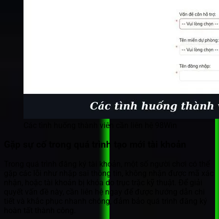
Các tình huống thành viên cần liên hệ 98Win
Gặp sự cố trong quá trình tạo mới tài khoản
Trong quá trình đăng ký tài khoản, một số người chơi có thể
gặp các lỗi như nhập sai thông tin, không nhận được mã xác
nhận, hoặc tài khoản bị khóa do trục trặc kỹ thuật. Để giải
quyết vấn đề này, cần liên hệ ngay để được hướng dẫn chi
tiết và khắc phục nhanh chóng, đảm bảo quá trình đăng ký
hoàn tất thành công.