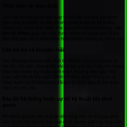
Thắc mắc về giao dịch
Các vấn đề liên quan đến nạp và rút tiền thường bao gồm
giao dịch bị chậm, số tiền không khớp, hoặc lỗi hệ thống
không xác nhận giao dịch. Khi gặp phải tình huống này, việc
liên hệ 98Win
giúp hội viên được hỗ trợ xử lý kịp thời, đảm
bảo mọi giao dịch được thực hiện nhanh chóng và chính xác.
Cần hỗ trợ về khuyến mãi
Các chương trình khuyến mãi tại 98Win mang lại nhiều lợi
ích cho hội viên, nhưng đôi khi có thể gây khó hiểu với những
điều kiện tham gia hoặc cách nhận thưởng. Nếu gặp thắc
mắc, kết nối với đội ngũ CSKH để nhận được thông tin rõ
ràng, tránh bỏ lỡ những ưu đãi giá trị hoặc gặp lỗi khi thực
hiện các yêu cầu.
Báo lỗi hệ thống hoặc sự cố kỹ thuật khi chơi
game
Khi tham gia các trò chơi tại nền tảng, bạn có thể gặp phải
các sự cố như không truy cập được game, giật lag, hoặc kết